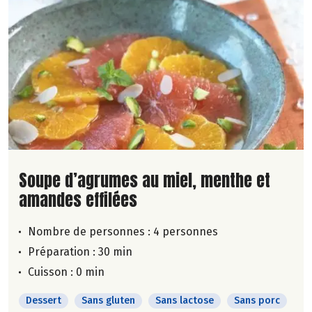
Lire la suite de la recette
Soupe d’agrumes au miel, menthe et
amandes effilées
Nombre de personnes :
4 personnes
Préparation : 30 min
Cuisson : 0 min
Dessert
Sans gluten
Sans lactose
Sans porc