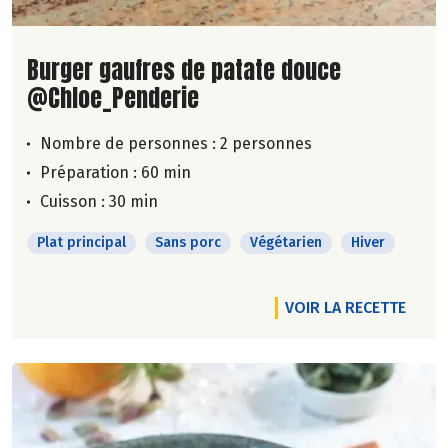
Lire la suite de la recette
Burger gaufres de patate douce
@Chloe_Penderie
Nombre de personnes :
2 personnes
Préparation : 60 min
Cuisson : 30 min
Plat principal
Sans porc
Végétarien
Hiver
VOIR LA RECETTE