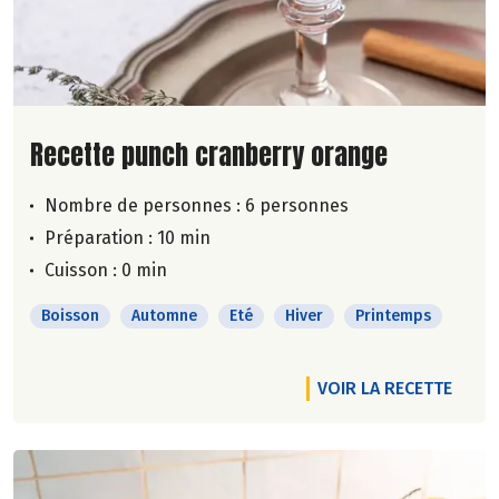
Lire la suite de la recette
Recette punch cranberry orange
Nombre de personnes :
6 personnes
Préparation : 10 min
Cuisson : 0 min
Boisson
Automne
Eté
Hiver
Printemps
VOIR LA RECETTE