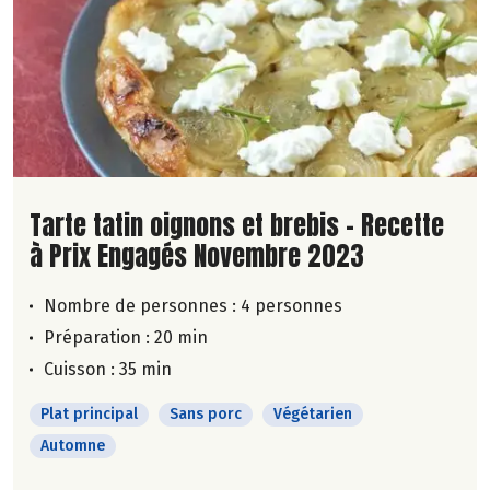
Lire la suite de la recette
Tarte tatin oignons et brebis - Recette
à Prix Engagés Novembre 2023
Nombre de personnes :
4 personnes
Préparation : 20 min
Cuisson : 35 min
Plat principal
Sans porc
Végétarien
Automne