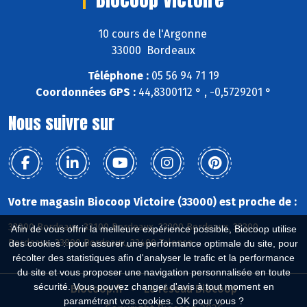
10 cours de l'Argonne
33000 Bordeaux
Téléphone :
05 56 94 71 19
Coordonnées GPS :
44,8300112 ° , -0,5729201 °
Nous suivre sur
Votre magasin Biocoop Victoire (33000) est proche de :
33000 Bordeaux, 33100 Bordeaux, 33200 Bordeaux, 33300
Afin de vous offrir la meilleure expérience possible, Biocoop utilise
Bordeaux, 33800 Bordeaux, 33400 Talence
des cookies : pour assurer une performance optimale du site, pour
récolter des statistiques afin d'analyser le trafic et la performance
du site et vous proposer une navigation personnalisée en toute
sécurité. Vous pouvez changer d'avis à tout moment en
Biocoop.fr
Le réseau Biocoop
paramétrant vos cookies. OK pour vous ?