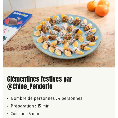
Lire la suite de la recette
Clémentines festives par
@Chloe_Penderie
Nombre de personnes :
4 personnes
Préparation : 15 min
Cuisson : 5 min