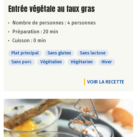
Lire la suite de la recette
Entrée végétale au faux gras
Nombre de personnes :
4 personnes
Préparation : 20 min
Cuisson : 0 min
Plat principal
Sans gluten
Sans lactose
Sans porc
Végétalien
Végétarien
Hiver
VOIR LA RECETTE