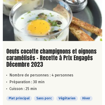
Lire la suite de la recette
Oeufs cocotte champignons et oignons
caramélisés - Recette à Prix Engagés
Décembre 2023
Nombre de personnes :
4 personnes
Préparation : 30 min
Cuisson : 25 min
Plat principal
Sans porc
Végétarien
Hiver