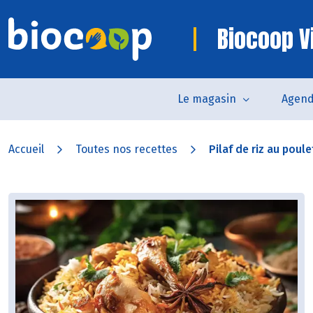
Biocoop V
Le magasin
Agen
Accueil
Toutes nos recettes
Pilaf de riz au poule