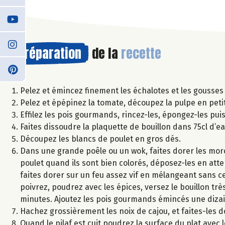
Préparation
de la
recette
Pelez et émincez finement les échalotes et les gousses d
Pelez et épépinez la tomate, découpez la pulpe en peti
Effilez les pois gourmands, rincez-les, épongez-les pui
Faites dissoudre la plaquette de bouillon dans 75cl d’ea
Découpez les blancs de poulet en gros dés.
Dans une grande poêle ou un wok, faites dorer les morc
poulet quand ils sont bien colorés, déposez-les en attente
faites dorer sur un feu assez vif en mélangeant sans c
poivrez, poudrez avec les épices, versez le bouillon trè
minutes. Ajoutez les pois gourmands émincés une dizain
Hachez grossièrement les noix de cajou, et faites-les 
Quand le pilaf est cuit poudrez la surface du plat avec 