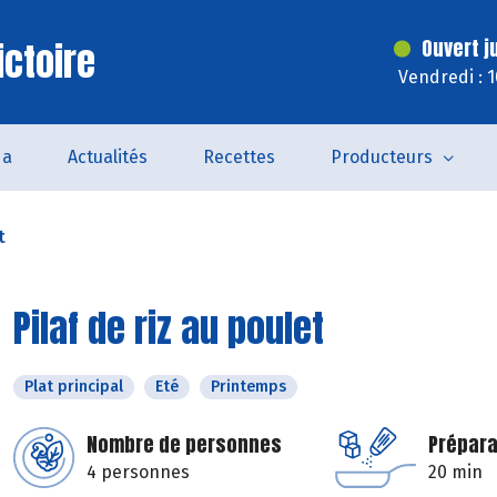
ictoire
Ouvert j
Vendredi : 
da
Actualités
Recettes
Producteurs
t
Pilaf de riz au poulet
Plat principal
Eté
Printemps
Nombre de personnes
Prépara
4 personnes
20 min