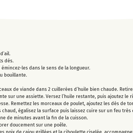
’ail.
ts dés.
s émincez-les dans le sens de la longueur.
u bouillante.
eaux de viande dans 2 cuillerées d’huile bien chaude. Retir
 sur une assiette. Versez l’huile restante, puis ajoutez le riz,
esse. Remettez les morceaux de poulet, ajoutez les dés de to
s chaud, égalisez la surface puis laissez cuire sur un feu trè
e de minutes avant la fin de la cuisson.
dorer doucement sur une poêle.
les noix de cajou grillées et la ciboulette ciselée, accompagn