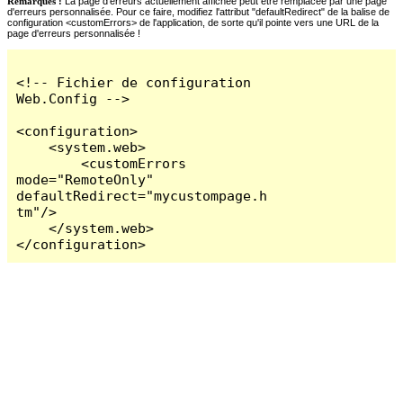
Remarques :
La page d'erreurs actuellement affichée peut être remplacée par une page
d'erreurs personnalisée. Pour ce faire, modifiez l'attribut "defaultRedirect" de la balise de
configuration <customErrors> de l'application, de sorte qu'il pointe vers une URL de la
page d'erreurs personnalisée !
<!-- Fichier de configuration 
Web.Config -->

<configuration>

    <system.web>

        <customErrors 
mode="RemoteOnly" 
defaultRedirect="mycustompage.h
tm"/>

    </system.web>

</configuration>