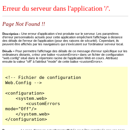
Erreur du serveur dans l'application '/'.
Page Not Found !!
Description :
Une erreur d'application s'est produite sur le serveur. Les paramètres
d'erreur personnalisés actuels pour cette application empêchent l'affichage à distance
des détails de l'erreur de l'application (pour des raisons de sécurité). Cependant, ils
peuvent être affichés par les navigateurs qui s'exécutent sur l'ordinateur serveur local.
Détails =
Pour permettre l'affichage des détails de ce message d'erreur spécifique sur les
ordinateurs distants, créez une balise <customErrors> dans un fichier de configuration
"web.config" situé dans le répertoire racine de l'application Web en cours. Attribuez
ensuite la valeur "off" à l'attribut "mode" de cette balise <customErrors>.
<!-- Fichier de configuration 
Web.Config -->

<configuration>

    <system.web>

        <customErrors 
mode="Off"/>

    </system.web>

</configuration>