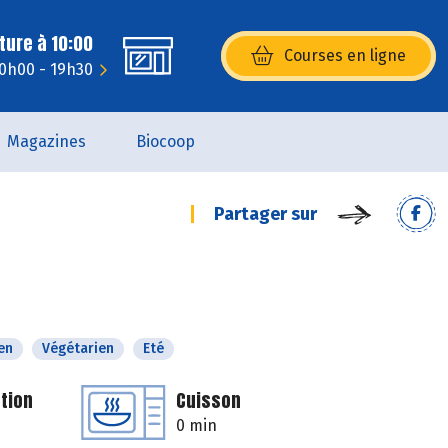
ture à 10:00
Courses en ligne
(s’ouvre dans une nouvelle fenêtr
10h00 - 19h30
Magazines
Biocoop
Partager sur
en
Végétarien
Eté
tion
Cuisson
0 min