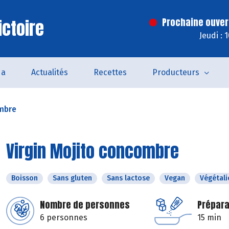
ictoire
Prochaine ouver
Jeudi : 
da
Actualités
Recettes
Producteurs
ombre
Virgin Mojito concombre
Boisson
Sans gluten
Sans lactose
Vegan
Végétali
Nombre de personnes
Prépara
6 personnes
15 min