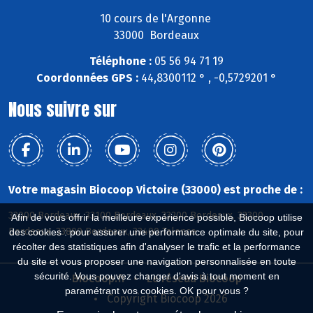
10 cours de l'Argonne
33000 Bordeaux
Téléphone :
05 56 94 71 19
Coordonnées GPS :
44,8300112 ° , -0,5729201 °
Nous suivre sur
Votre magasin Biocoop Victoire (33000) est proche de :
33000 Bordeaux, 33100 Bordeaux, 33200 Bordeaux, 33300
Afin de vous offrir la meilleure expérience possible, Biocoop utilise
Bordeaux, 33800 Bordeaux, 33400 Talence
des cookies : pour assurer une performance optimale du site, pour
récolter des statistiques afin d'analyser le trafic et la performance
du site et vous proposer une navigation personnalisée en toute
sécurité. Vous pouvez changer d'avis à tout moment en
Biocoop.fr
Le réseau Biocoop
paramétrant vos cookies. OK pour vous ?
Copyright Biocoop 2026