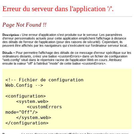
Erreur du serveur dans l'application '/'.
Page Not Found !!
Description :
Une erreur d'application s'est produite sur le serveur. Les paramètres
d'erreur personnalisés actuels pour cette application empêchent l'affichage à distance
des détails de l'erreur de l'application (pour des raisons de sécurité). Cependant, ils
peuvent être affichés par les navigateurs qui s'exécutent sur l'ordinateur serveur local.
Détails =
Pour permettre l'affichage des détails de ce message d'erreur spécifique sur les
ordinateurs distants, créez une balise <customErrors> dans un fichier de configuration
"web.config" situé dans le répertoire racine de l'application Web en cours. Attribuez
ensuite la valeur "off" à l'attribut "mode" de cette balise <customErrors>.
<!-- Fichier de configuration 
Web.Config -->

<configuration>

    <system.web>

        <customErrors 
mode="Off"/>

    </system.web>

</configuration>