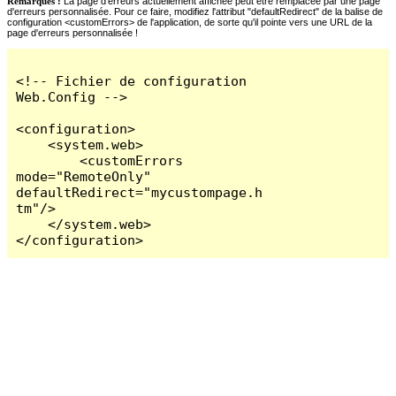
Remarques :
La page d'erreurs actuellement affichée peut être remplacée par une page
d'erreurs personnalisée. Pour ce faire, modifiez l'attribut "defaultRedirect" de la balise de
configuration <customErrors> de l'application, de sorte qu'il pointe vers une URL de la
page d'erreurs personnalisée !
<!-- Fichier de configuration 
Web.Config -->

<configuration>

    <system.web>

        <customErrors 
mode="RemoteOnly" 
defaultRedirect="mycustompage.h
tm"/>

    </system.web>

</configuration>