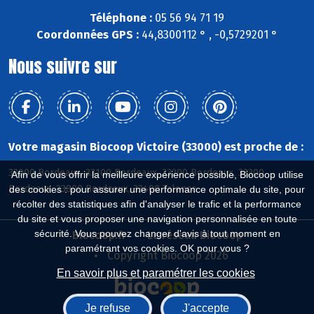
Téléphone :
05 56 94 71 19
Coordonnées GPS :
44,8300112 ° , -0,5729201 °
Nous suivre sur
Votre magasin Biocoop Victoire (33000) est proche de :
33000 Bordeaux, 33100 Bordeaux, 33200 Bordeaux, 33300
Afin de vous offrir la meilleure expérience possible, Biocoop utilise
Bordeaux, 33800 Bordeaux, 33400 Talence
des cookies : pour assurer une performance optimale du site, pour
récolter des statistiques afin d'analyser le trafic et la performance
du site et vous proposer une navigation personnalisée en toute
sécurité. Vous pouvez changer d'avis à tout moment en
Biocoop.fr
Le réseau Biocoop
paramétrant vos cookies. OK pour vous ?
Copyright Biocoop 2026
En savoir plus et paramétrer les cookies
Je refuse
J'accepte