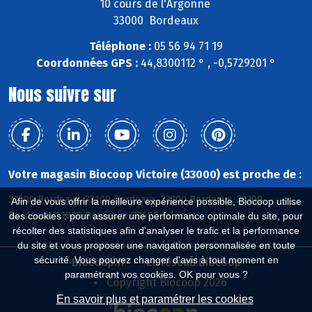
10 cours de l'Argonne
33000 Bordeaux
Téléphone :
05 56 94 71 19
Coordonnées GPS :
44,8300112 ° , -0,5729201 °
Nous suivre sur
Votre magasin Biocoop Victoire (33000) est proche de :
33000 Bordeaux, 33100 Bordeaux, 33200 Bordeaux, 33300
Afin de vous offrir la meilleure expérience possible, Biocoop utilise
Bordeaux, 33800 Bordeaux, 33400 Talence
des cookies : pour assurer une performance optimale du site, pour
récolter des statistiques afin d'analyser le trafic et la performance
du site et vous proposer une navigation personnalisée en toute
sécurité. Vous pouvez changer d'avis à tout moment en
Biocoop.fr
Le réseau Biocoop
paramétrant vos cookies. OK pour vous ?
Copyright Biocoop 2026
En savoir plus et paramétrer les cookies