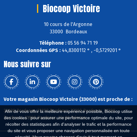
Biocoop Victoire
10 cours de l'Argonne
33000 Bordeaux
Téléphone :
05 56 94 71 19
Coordonnées GPS :
44,8300112 ° , -0,5729201 °
Nous suivre sur
Votre magasin Biocoop Victoire (33000) est proche de :
33000 Bordeaux, 33100 Bordeaux, 33200 Bordeaux, 33300
Afin de vous offrir la meilleure expérience possible, Biocoop utilise
Bordeaux, 33800 Bordeaux, 33400 Talence
des cookies : pour assurer une performance optimale du site, pour
récolter des statistiques afin d'analyser le trafic et la performance
du site et vous proposer une navigation personnalisée en toute