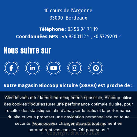
10 cours de l'Argonne
33000 Bordeaux
Téléphone :
05 56 94 71 19
Coordonnées GPS :
44,8300112 ° , -0,5729201 °
Nous suivre sur
Votre magasin Biocoop Victoire (33000) est proche de :
33000 Bordeaux, 33100 Bordeaux, 33200 Bordeaux, 33300
Afin de vous offrir la meilleure expérience possible, Biocoop utilise
Bordeaux, 33800 Bordeaux, 33400 Talence
des cookies : pour assurer une performance optimale du site, pour
récolter des statistiques afin d'analyser le trafic et la performance
du site et vous proposer une navigation personnalisée en toute
sécurité. Vous pouvez changer d'avis à tout moment en
Biocoop.fr
Le réseau Biocoop
paramétrant vos cookies. OK pour vous ?
Copyright Biocoop 2026