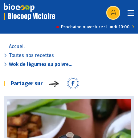
Biocoop Victoire
(s’ouvre dans u
Prochaine ouverture : Lundi 10:00
Accueil
Toutes nos recettes
Wok de légumes au poivre...
Partager sur