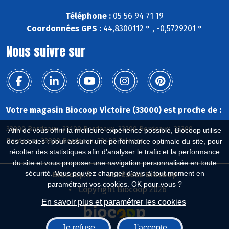
Téléphone :
05 56 94 71 19
Coordonnées GPS :
44,8300112 ° , -0,5729201 °
Nous suivre sur
Votre magasin Biocoop Victoire (33000) est proche de :
33000 Bordeaux, 33100 Bordeaux, 33200 Bordeaux, 33300
Afin de vous offrir la meilleure expérience possible, Biocoop utilise
Bordeaux, 33800 Bordeaux, 33400 Talence
des cookies : pour assurer une performance optimale du site, pour
récolter des statistiques afin d'analyser le trafic et la performance
du site et vous proposer une navigation personnalisée en toute
sécurité. Vous pouvez changer d'avis à tout moment en
Biocoop.fr
Le réseau Biocoop
paramétrant vos cookies. OK pour vous ?
Copyright Biocoop 2026
En savoir plus et paramétrer les cookies
Je refuse
J'accepte