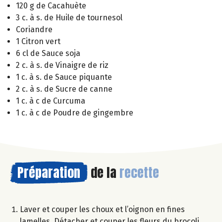
120 g de Cacahuète
3 c. à s. de Huile de tournesol
Coriandre
1 Citron vert
6 cl de Sauce soja
2 c. à s. de Vinaigre de riz
1 c. à s. de Sauce piquante
2 c. à s. de Sucre de canne
1 c. à c de Curcuma
1 c. à c de Poudre de gingembre
Préparation
de la
recette
Laver et couper les choux et l’oignon en fines
lamelles. Détacher et couper les fleurs du brocoli,