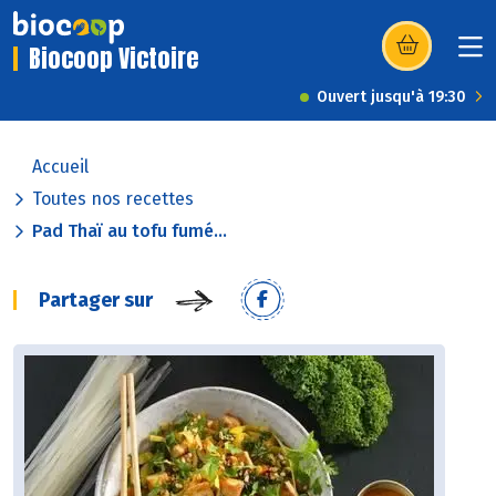
Biocoop Victoire
(s’ouvre dans u
Ouvert jusqu'à 19:30
Accueil
Toutes nos recettes
Pad Thaï au tofu fumé...
Partager sur