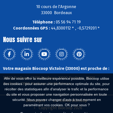
10 cours de l'Argonne
33000 Bordeaux
Téléphone :
05 56 94 71 19
Coordonnées GPS :
44,8300112 ° , -0,5729201 °
Nous suivre sur
Votre magasin Biocoop Victoire (33000) est proche de :
33000 Bordeaux, 33100 Bordeaux, 33200 Bordeaux, 33300
Afin de vous offrir la meilleure expérience possible, Biocoop utilise
Bordeaux, 33800 Bordeaux, 33400 Talence
des cookies : pour assurer une performance optimale du site, pour
récolter des statistiques afin d'analyser le trafic et la performance
du site et vous proposer une navigation personnalisée en toute
sécurité. Vous pouvez changer d'avis à tout moment en
Biocoop.fr
Le réseau Biocoop
paramétrant vos cookies. OK pour vous ?
Copyright Biocoop 2026