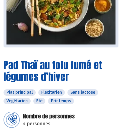
Pad Thaï au tofu fumé et
légumes d’hiver
Plat principal
Flexitarien
Sans lactose
Végétarien
Eté
Printemps
Nombre de personnes
4 personnes