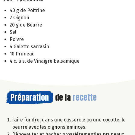
40 g de Poitrine
2 Oignon
20 g de Beurre
Sel
Poivre
4 Galette sarrasin
10 Pruneau
4 c. à s. de Vinaigre balsamique
Préparation
de la
recette
Faire fondre, dans une casserole ou une cocotte, le
beurre avec les oignons émincés.
Dénoyauter et hacher grossièrementles pruneaux.