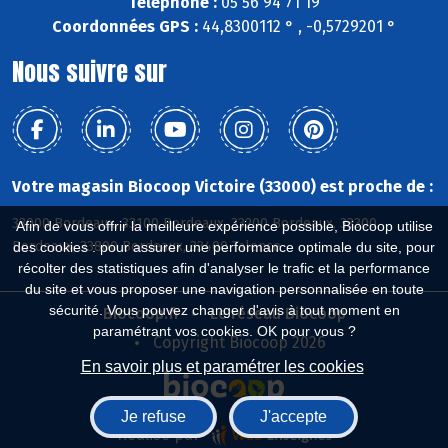
Téléphone :
05 56 94 71 19
Coordonnées GPS :
44,8300112 ° , -0,5729201 °
Nous suivre sur
Votre magasin Biocoop Victoire (33000) est proche de :
33000 Bordeaux, 33100 Bordeaux, 33200 Bordeaux, 33300
Afin de vous offrir la meilleure expérience possible, Biocoop utilise
Bordeaux, 33800 Bordeaux, 33400 Talence
des cookies : pour assurer une performance optimale du site, pour
récolter des statistiques afin d'analyser le trafic et la performance
du site et vous proposer une navigation personnalisée en toute
sécurité. Vous pouvez changer d'avis à tout moment en
Biocoop.fr
Le réseau Biocoop
paramétrant vos cookies. OK pour vous ?
Copyright Biocoop 2026
En savoir plus et paramétrer les cookies
Je refuse
J'accepte
Réalisé par