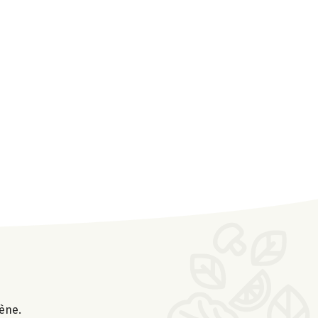
gène.