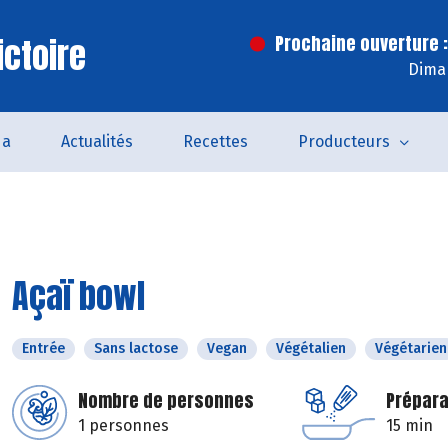
ictoire
Prochaine ouverture :
Dima
da
Actualités
Recettes
Producteurs
Açaï bowl
Entrée
Sans lactose
Vegan
Végétalien
Végétarien
Nombre de personnes
Prépara
1 personnes
15 min