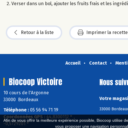
Verser dans un bol, ajouter les fruits frais et les ingré
Retour à la liste
Imprimer la recette
Accueil
Contact
Menti
Biocoop Victoire
Nous suiv
10 cours de l'Argonne
Votre magasi
33000 Bordeaux
33000 Bordeaux
Téléphone :
05 56 94 71 19
Coordonnées GPS :
44,8300112 ° ,
Afin de vous offrir la meilleure expérience possible, Biocoop utilise d
-0,5729201 °
vous proposer une navigation personnal