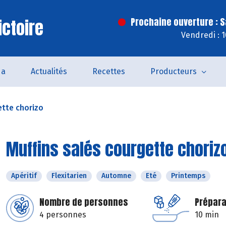
ictoire
Prochaine ouverture : 
Vendredi : 
da
Actualités
Recettes
Producteurs
ette chorizo
Muffins salés courgette choriz
Apéritif
Flexitarien
Automne
Eté
Printemps
Nombre de personnes
Prépara
4 personnes
10 min