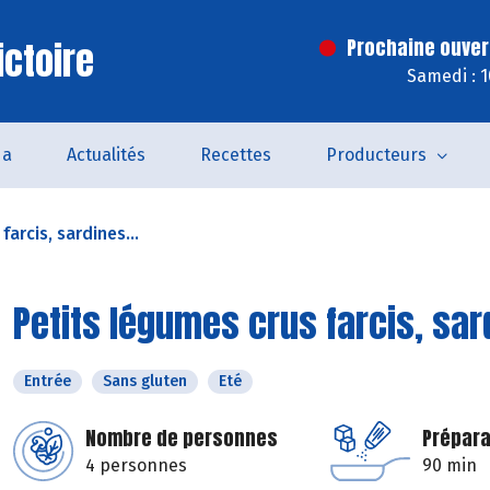
ictoire
Prochaine ouver
Samedi : 
da
Actualités
Recettes
Producteurs
arcis, sardines...
Petits légumes crus farcis, sar
Entrée
Sans gluten
Eté
Nombre de personnes
Prépara
4 personnes
90 min