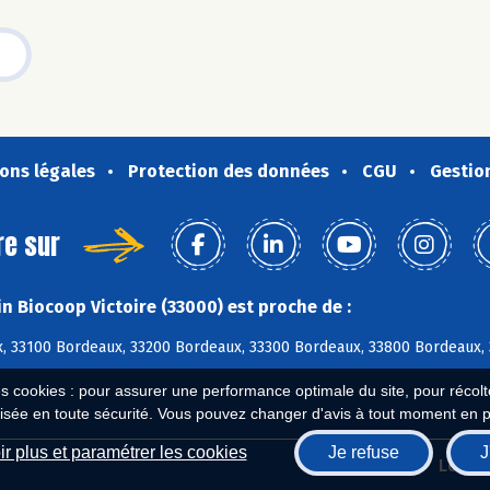
ons légales
Protection des données
CGU
Gestio
re sur
n Biocoop Victoire (33000) est proche de :
, 33100 Bordeaux, 33200 Bordeaux, 33300 Bordeaux, 33800 Bordeaux,
es cookies : pour assurer une performance optimale du site, pour récolter
isée en toute sécurité. Vous pouvez changer d'avis à tout moment en 
r plus et paramétrer les cookies
Je refuse
J
Biocoop.fr
Le ré