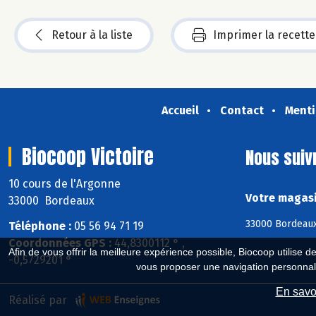
Retour à la liste
Imprimer la recette
Accueil
Contact
Menti
Biocoop Victoire
Nous suiv
10 cours de l'Argonne
Votre magasi
33000 Bordeaux
33000 Bordeaux
Téléphone :
05 56 94 71 19
Coordonnées GPS :
44,8300112 ° ,
Afin de vous offrir la meilleure expérience possible, Biocoop utilise d
-0,5729201 °
vous proposer une navigation personnal
En savoi
Réalisé par