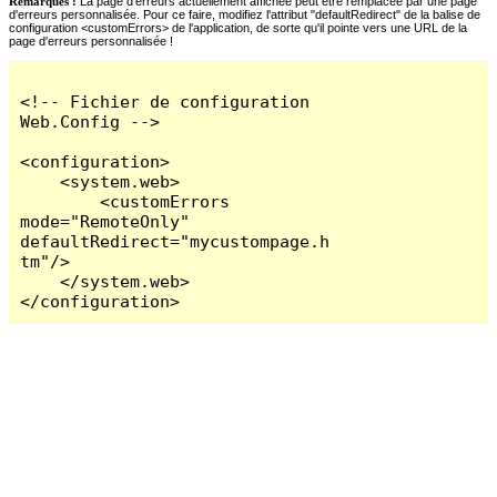
Remarques :
La page d'erreurs actuellement affichée peut être remplacée par une page
d'erreurs personnalisée. Pour ce faire, modifiez l'attribut "defaultRedirect" de la balise de
configuration <customErrors> de l'application, de sorte qu'il pointe vers une URL de la
page d'erreurs personnalisée !
<!-- Fichier de configuration 
Web.Config -->

<configuration>

    <system.web>

        <customErrors 
mode="RemoteOnly" 
defaultRedirect="mycustompage.h
tm"/>

    </system.web>

</configuration>