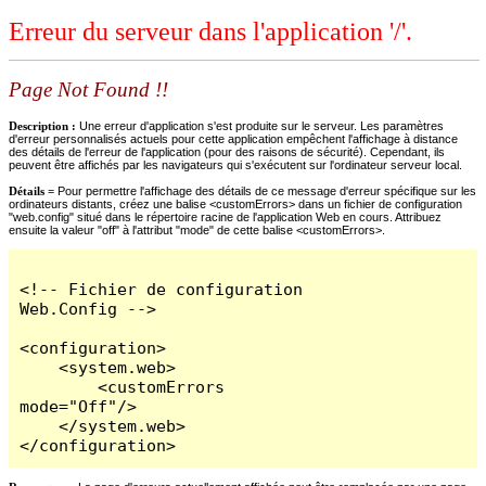
Erreur du serveur dans l'application '/'.
Page Not Found !!
Description :
Une erreur d'application s'est produite sur le serveur. Les paramètres
d'erreur personnalisés actuels pour cette application empêchent l'affichage à distance
des détails de l'erreur de l'application (pour des raisons de sécurité). Cependant, ils
peuvent être affichés par les navigateurs qui s'exécutent sur l'ordinateur serveur local.
Détails =
Pour permettre l'affichage des détails de ce message d'erreur spécifique sur les
ordinateurs distants, créez une balise <customErrors> dans un fichier de configuration
"web.config" situé dans le répertoire racine de l'application Web en cours. Attribuez
ensuite la valeur "off" à l'attribut "mode" de cette balise <customErrors>.
<!-- Fichier de configuration 
Web.Config -->

<configuration>

    <system.web>

        <customErrors 
mode="Off"/>

    </system.web>

</configuration>