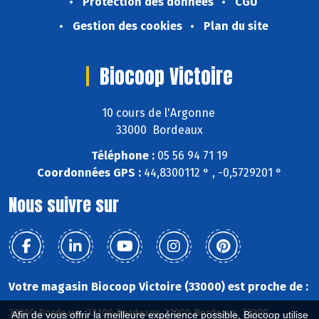
Protection des données
CGU
Gestion des cookies
Plan du site
Biocoop Victoire
10 cours de l'Argonne
33000 Bordeaux
Téléphone :
05 56 94 71 19
Coordonnées GPS :
44,8300112 ° , -0,5729201 °
Nous suivre sur
Votre magasin Biocoop Victoire (33000) est proche de :
33000 Bordeaux, 33100 Bordeaux, 33200 Bordeaux, 33300
Afin de vous offrir la meilleure expérience possible, Biocoop utilise