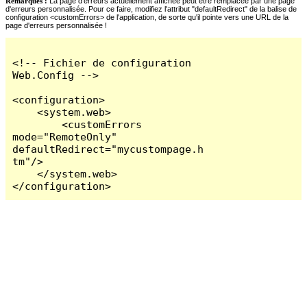
Remarques :
La page d'erreurs actuellement affichée peut être remplacée par une page
d'erreurs personnalisée. Pour ce faire, modifiez l'attribut "defaultRedirect" de la balise de
configuration <customErrors> de l'application, de sorte qu'il pointe vers une URL de la
page d'erreurs personnalisée !
<!-- Fichier de configuration 
Web.Config -->

<configuration>

    <system.web>

        <customErrors 
mode="RemoteOnly" 
defaultRedirect="mycustompage.h
tm"/>

    </system.web>

</configuration>