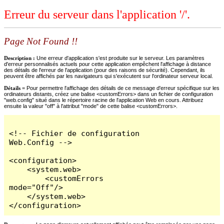
Erreur du serveur dans l'application '/'.
Page Not Found !!
Description :
Une erreur d'application s'est produite sur le serveur. Les paramètres
d'erreur personnalisés actuels pour cette application empêchent l'affichage à distance
des détails de l'erreur de l'application (pour des raisons de sécurité). Cependant, ils
peuvent être affichés par les navigateurs qui s'exécutent sur l'ordinateur serveur local.
Détails =
Pour permettre l'affichage des détails de ce message d'erreur spécifique sur les
ordinateurs distants, créez une balise <customErrors> dans un fichier de configuration
"web.config" situé dans le répertoire racine de l'application Web en cours. Attribuez
ensuite la valeur "off" à l'attribut "mode" de cette balise <customErrors>.
<!-- Fichier de configuration 
Web.Config -->

<configuration>

    <system.web>

        <customErrors 
mode="Off"/>

    </system.web>

</configuration>