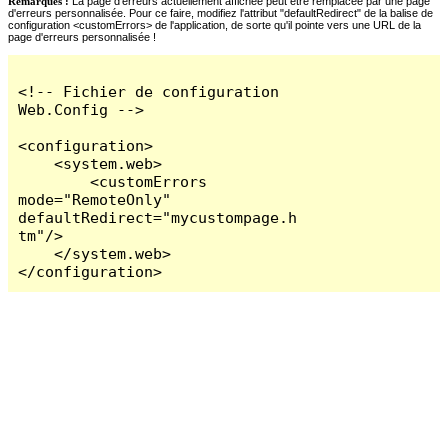
Remarques :
La page d'erreurs actuellement affichée peut être remplacée par une page
d'erreurs personnalisée. Pour ce faire, modifiez l'attribut "defaultRedirect" de la balise de
configuration <customErrors> de l'application, de sorte qu'il pointe vers une URL de la
page d'erreurs personnalisée !
<!-- Fichier de configuration 
Web.Config -->

<configuration>

    <system.web>

        <customErrors 
mode="RemoteOnly" 
defaultRedirect="mycustompage.h
tm"/>

    </system.web>

</configuration>