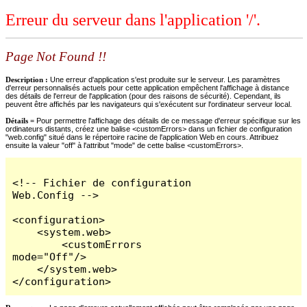
Erreur du serveur dans l'application '/'.
Page Not Found !!
Description :
Une erreur d'application s'est produite sur le serveur. Les paramètres
d'erreur personnalisés actuels pour cette application empêchent l'affichage à distance
des détails de l'erreur de l'application (pour des raisons de sécurité). Cependant, ils
peuvent être affichés par les navigateurs qui s'exécutent sur l'ordinateur serveur local.
Détails =
Pour permettre l'affichage des détails de ce message d'erreur spécifique sur les
ordinateurs distants, créez une balise <customErrors> dans un fichier de configuration
"web.config" situé dans le répertoire racine de l'application Web en cours. Attribuez
ensuite la valeur "off" à l'attribut "mode" de cette balise <customErrors>.
<!-- Fichier de configuration 
Web.Config -->

<configuration>

    <system.web>

        <customErrors 
mode="Off"/>

    </system.web>

</configuration>