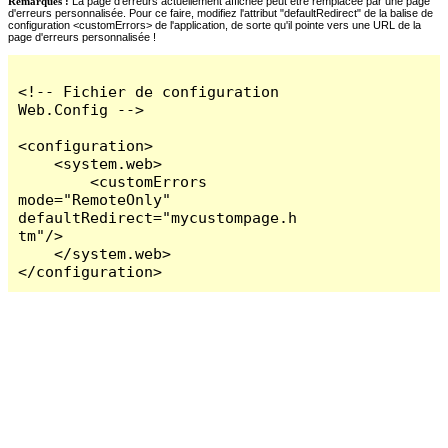
Remarques :
La page d'erreurs actuellement affichée peut être remplacée par une page
d'erreurs personnalisée. Pour ce faire, modifiez l'attribut "defaultRedirect" de la balise de
configuration <customErrors> de l'application, de sorte qu'il pointe vers une URL de la
page d'erreurs personnalisée !
<!-- Fichier de configuration 
Web.Config -->

<configuration>

    <system.web>

        <customErrors 
mode="RemoteOnly" 
defaultRedirect="mycustompage.h
tm"/>

    </system.web>

</configuration>