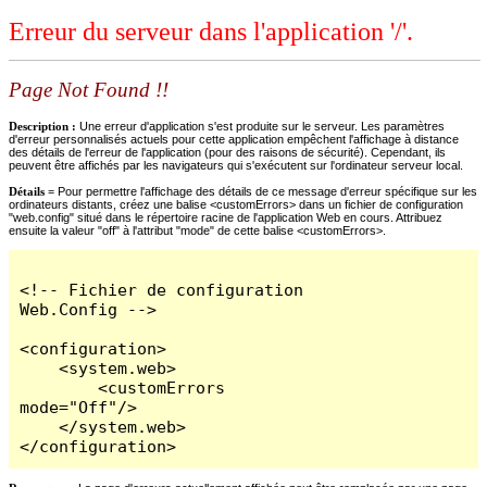
Erreur du serveur dans l'application '/'.
Page Not Found !!
Description :
Une erreur d'application s'est produite sur le serveur. Les paramètres
d'erreur personnalisés actuels pour cette application empêchent l'affichage à distance
des détails de l'erreur de l'application (pour des raisons de sécurité). Cependant, ils
peuvent être affichés par les navigateurs qui s'exécutent sur l'ordinateur serveur local.
Détails =
Pour permettre l'affichage des détails de ce message d'erreur spécifique sur les
ordinateurs distants, créez une balise <customErrors> dans un fichier de configuration
"web.config" situé dans le répertoire racine de l'application Web en cours. Attribuez
ensuite la valeur "off" à l'attribut "mode" de cette balise <customErrors>.
<!-- Fichier de configuration 
Web.Config -->

<configuration>

    <system.web>

        <customErrors 
mode="Off"/>

    </system.web>

</configuration>