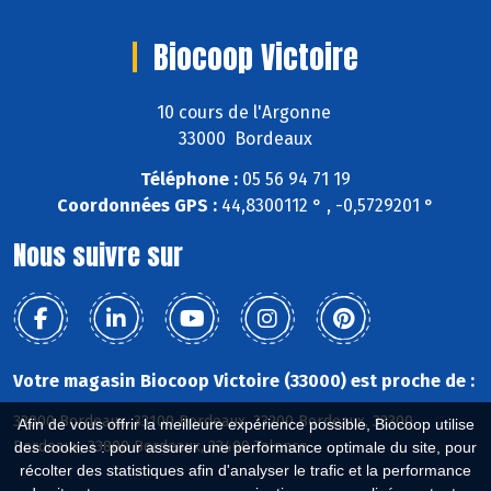
Biocoop Victoire
10 cours de l'Argonne
33000 Bordeaux
Téléphone :
05 56 94 71 19
Coordonnées GPS :
44,8300112 ° , -0,5729201 °
Nous suivre sur
Votre magasin Biocoop Victoire (33000) est proche de :
33000 Bordeaux, 33100 Bordeaux, 33200 Bordeaux, 33300
Afin de vous offrir la meilleure expérience possible, Biocoop utilise
Bordeaux, 33800 Bordeaux, 33400 Talence
des cookies : pour assurer une performance optimale du site, pour
récolter des statistiques afin d'analyser le trafic et la performance