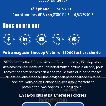
33000 Bordeaux
Téléphone :
05 56 94 71 19
Coordonnées GPS :
44,8300112 ° , -0,5729201 °
Nous suivre sur
Votre magasin Biocoop Victoire (33000) est proche de :
33000 Bordeaux, 33100 Bordeaux, 33200 Bordeaux, 33300
Afin de vous offrir la meilleure expérience possible, Biocoop utilise
Bordeaux, 33800 Bordeaux, 33400 Talence
des cookies : pour assurer une performance optimale du site, pour
récolter des statistiques afin d'analyser le trafic et la performance
du site et vous proposer une navigation personnalisée en toute
sécurité. Vous pouvez changer d'avis à tout moment en
Biocoop.fr
Le réseau Biocoop
paramétrant vos cookies. OK pour vous ?
Copyright Biocoop 2026
En savoir plus et paramétrer les cookies