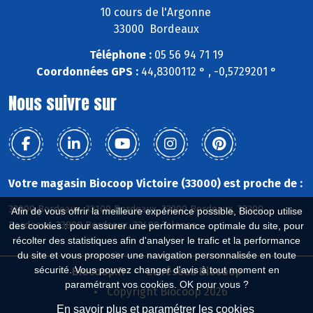
10 cours de l'Argonne
33000 Bordeaux
Téléphone :
05 56 94 71 19
Coordonnées GPS :
44,8300112 ° , -0,5729201 °
Nous suivre sur
Votre magasin Biocoop Victoire (33000) est proche de :
33000 Bordeaux, 33100 Bordeaux, 33200 Bordeaux, 33300
Afin de vous offrir la meilleure expérience possible, Biocoop utilise
Bordeaux, 33800 Bordeaux, 33400 Talence
des cookies : pour assurer une performance optimale du site, pour
récolter des statistiques afin d'analyser le trafic et la performance
du site et vous proposer une navigation personnalisée en toute
sécurité. Vous pouvez changer d'avis à tout moment en
Biocoop.fr
Le réseau Biocoop
paramétrant vos cookies. OK pour vous ?
Copyright Biocoop 2026
En savoir plus et paramétrer les cookies